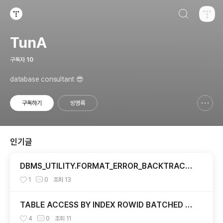
검색하기
티스토리
TunA
구독자
10
database consultant 😎
구독하기
방명록
신고하기 레이어
열기
인기글
DBMS_UTILITY.FORMAT_ERROR_BACKTRACE
예제
1
0
조회
13
TABLE ACCESS BY INDEX ROWID BATCHED 오
퍼레이션 #1
4
0
조회
11