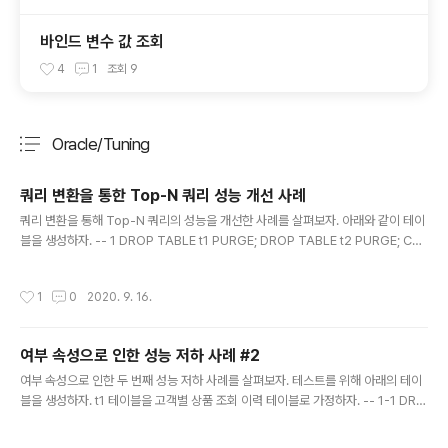
바인드 변수 값 조회
4
1
조회
9
Oracle/Tuning
분류 전체보기
주요 글 목록
쿼리 변환을 통한 Top-N 쿼리 성능 개선 사례
글 내용
쿼리 변환을 통해 Top-N 쿼리의 성능을 개선한 사례를 살펴보자. 아래와 같이 테이
블을 생성하자. -- 1 DROP TABLE t1 PURGE; DROP TABLE t2 PURGE; CRE
ATE TABLE t1 AS SELECT ROWNUM AS c1, ROWNUM AS c2 FROM X
MLTABLE ('1 to 100000'); CREATE TABLE t2 AS SELECT * FROM t1; AL
작성시간
1
0
2020. 9. 16.
TER TABLE t2 ADD CONSTRAINT t2_pk PRIMARY KEY (c1); 아래는 t1, t
2 테이블을 아우터 조인한 Top-N 쿼리다. t1, t2 테이블이 해시 조인되어 418개의
블록 I/O가 발생했다. -- 2 SELECT * FROM (SELECT * FROM t1 a LEFT O..
여부 속성으로 인한 성능 저하 사례 #2
글 내용
여부 속성으로 인한 두 번째 성능 저하 사례를 살펴보자. 테스트를 위해 아래의 테이
블을 생성하자. t1 테이블을 고객별 상품 조회 이력 테이블로 가정하자. -- 1-1 DRO
P TABLE t1 PURGE; CREATE TABLE t1 AS SELECT 1 AS id , ROWNUM
AS cd , DATE '2050-01-01' - NUMTODSINTERVAL (ROWNUM, 'MINU