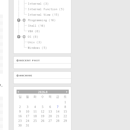
Internal
(3)
Internal Function
(5)
Internal View
(15)
Programming
(16)
Shell
(16)
VBA
(0)
OS
(8)
Unix
(3)
Windows
(5)
1,
2026.8
일
월
화
수
목
금
토
1
2
3
4
5
6
7
8
9
10
11
12
13
14
15
16
17
18
19
20
21
22
23
24
25
26
27
28
29
30
31