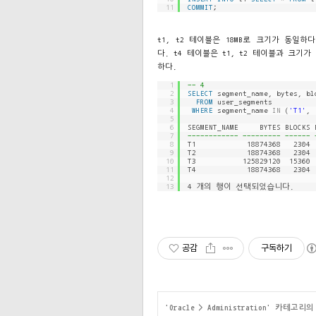
11
COMMIT
;
t1, t2 테이블은 18MB로 크기가 동일하
다. t4 테이블은 t1, t2 테이블과 크기
하다.
1
-- 4
2
SELECT
segment_name, bytes, bl
3
FROM
user_segments
4
WHERE
segment_name 
IN
(
'T1'
, 
5
6
SEGMENT_NAME     BYTES BLOCKS 
7
------------ --------- ------ 
8
T1            18874368   2304 
9
T2            18874368   2304 
10
T3           125829120  15360 
11
T4            18874368   2304 
12
13
4 개의 행이 선택되었습니다.
공감
구독하기
'
Oracle
>
Administration
' 카테고리의