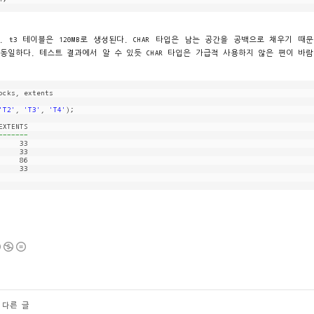
다. t3 테이블은 120MB로 생성된다. CHAR 타입은 남는 공간을 공백으로 채우기 때
가 동일하다. 테스트 결과에서 알 수 있듯 CHAR 타입은 가급적 사용하지 않은 편이 바
ocks, extents
'T2'
, 
'T3'
, 
'T4'
);
EXTENTS
-------
     33
     33
     86
     33
 다른 글