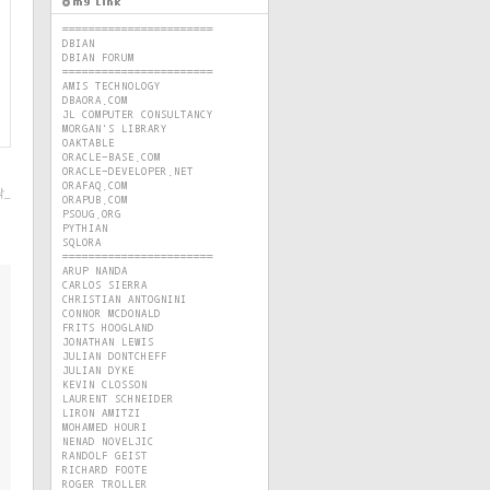
=======================
DBIAN
DBIAN FORUM
=======================
AMIS TECHNOLOGY
DBAORA.COM
JL COMPUTER CONSULTANCY
MORGAN'S LIBRARY
OAKTABLE
ORACLE-BASE.COM
ORACLE-DEVELOPER.NET
ORAFAQ.COM
_
ORAPUB.COM
PSOUG.ORG
PYTHIAN
SQLORA
=======================
ARUP NANDA
CARLOS SIERRA
CHRISTIAN ANTOGNINI
CONNOR MCDONALD
FRITS HOOGLAND
JONATHAN LEWIS
JULIAN DONTCHEFF
JULIAN DYKE
KEVIN CLOSSON
LAURENT SCHNEIDER
LIRON AMITZI
MOHAMED HOURI
NENAD NOVELJIC
RANDOLF GEIST
RICHARD FOOTE
ROGER TROLLER