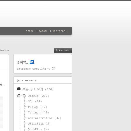
tration
FEED
정희락_
database consultant 😎
2로
분류 전체보기
(256)
Oracle
(232)
SQL
(34)
PL/SQL
(17)
Tuning
(114)
Administration
(37)
Utilities
(5)
SQL*Plus
(2)