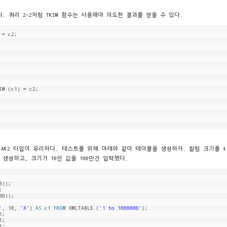
. 쿼리 2-2처럼 TRIM 함수는 사용해야 의도한 결과를 얻을 수 있다.
 = c2;
IM (c1) = c2;
CHAR2 타입이 유리하다. 테스트를 위해 아래와 같이 테이블을 생성하자. 칼럼 크기를 t
으로 생성하고, 크기가 10인 값을 100만건 입력했다.
«
»
0));
;
00));
'
, 10, 
'X'
) 
AS
c1 
FROM
XMLTABLE (
'1 to 1000000'
);
1;
1;
1;